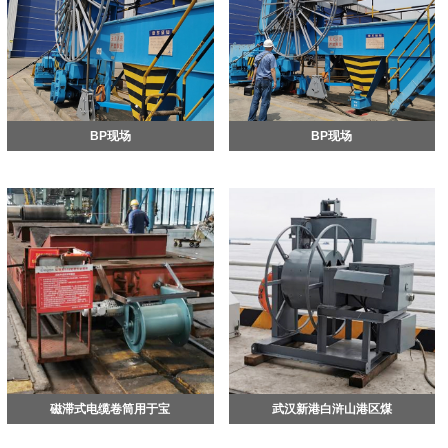
BP现场
BP现场
磁滞式电缆卷筒用于宝
武汉新港白浒山港区煤