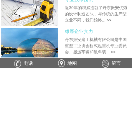
近30年的积累造就了丹东振安优秀
的设计制造团队，与传统的生产型
企业不同，我们始终...
>>
雄厚企业实力
丹东振安建工机械有限公司是中国
重型工业协会桥式起重机专业委员
会、搬运车辆和散料装...
>>
电话
地图
留言
完善的设备仪器
我们从第一台产品问世至今，配套
的各种起重运输设备近五万余台，
遍布于全国各地及海外...
>>
新闻资讯
更多>>
03
27
磁滞式电缆卷筒的选
如何判断电缆卷筒的
型...
运...